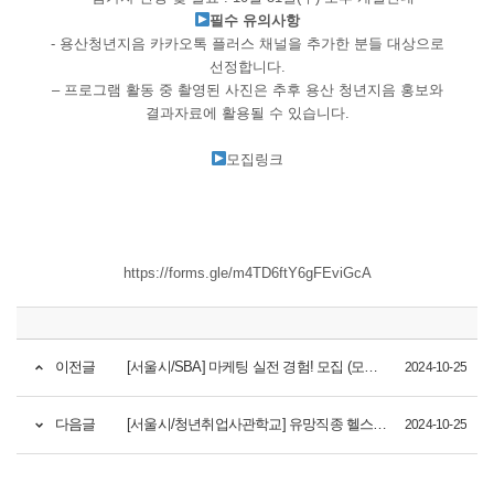
​필수 유의사항
​- 용산청년지음 카카오톡 플러스 채널을 추가한 분들 대상으로
선정합니다.
– 프로그램 활동 중 촬영된 사진은 추후 용산 청년지음 홍보와
결과자료에 활용될 수 있습니다.
​​모집링크
https://forms.gle/m4TD6ftY6gFEviGcA
이전글
[서울시/SBA] 마케팅 실전 경험! 모집 (모집마감~12/01)
2024-10-25
다음글
[서울시/청년취업사관학교] 유망직종 헬스케어 데이터분석가 양성과정 OPEN (1차 모집기간~12/08)
2024-10-25