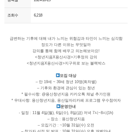
조회수
6,218
급변하는 기후에 대해 내가 느끼는 위협감과 타인이 느끼는 심각함
정도가 다른 이유는 무엇일까
강의를 통해 함께 배우고 의논해보아요!
<청년지음X용산사경>기후정의 강의
<청년지음X용산사경>지구위로 보는 블랙박스
모집 대상
– 만 19세 ~ 39세 청년 10명(회차별)
– 기후와 환경에 관심이 있는 청년
* 필수사항: @용산청년지음 카카오톡 채널 추가인원
* 우대사항: 용산청년지음, 용산일자리카페 프로그램 우수참여자
​운영안내
​- 일정 : 11월 4일(월), 6일(수), 8일(금) 저녁 7시~8시(1h)
– 장소 : 용산청년지음
– 모집기간 : ~10월 31일(수) 오전
– 참가자 선정 및 발표 : 10월 31일(수) 오후 개별안내