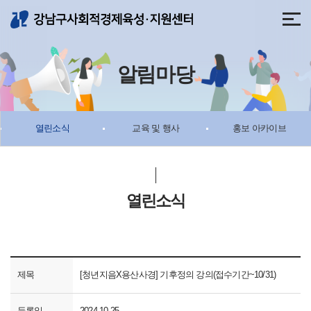
메뉴 바로가기
본문 바로가기
알림마당
열린소식
교육 및 행사
홍보 아카이브
열린소식
제목
[청년지음X용산사경] 기후정의 강의(접수기간~10/31)
등록일
2024-10-25