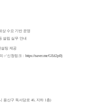
 대상 수요 기반 운영
 등 설립 실무 안내
 컨설팅 제공
협의
✅
신청링크 :
https://naver.me/GEd2pfJj
시 용산구 독서당로 46, 지하 1층)