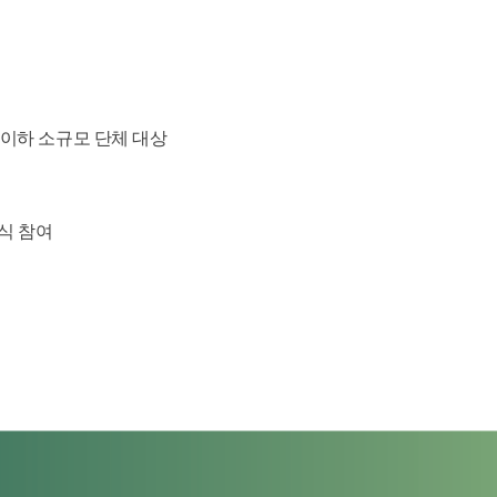
상근자 3인 이하 소규모 단체 대상
달식 참여