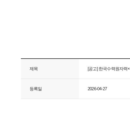
제목
[공고] 한국수력원자력×더
등록일
2026-04-27