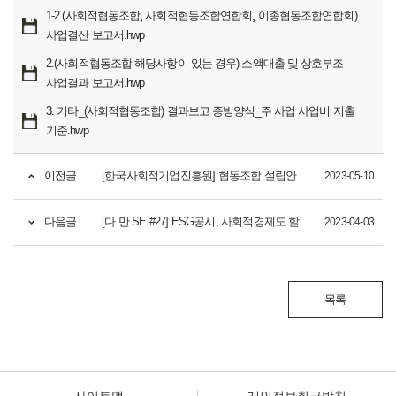
1-2.(사회적협동조합¸ 사회적협동조합연합회¸ 이종협동조합연합회)
사업결산 보고서.hwp
2.(사회적협동조합 해당사항이 있는 경우) 소액대출 및 상호부조
사업결과 보고서.hwp
3. 기타_(사회적협동조합) 결과보고 증빙양식_주 사업 사업비 지출
기준.hwp
이전글
[한국사회적기업진흥원] 협동조합 설립안내 브로슈어 <협동조합, 네가 참 좋아>
2023-05-10
다음글
[다.만.SE #27] ESG공시, 사회적경제도 할 수 있어! with. 사회적가치측정
2023-04-03
목록